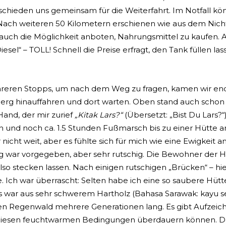
chieden uns gemeinsam für die Weiterfahrt. Im Notfall k
 Nach weiteren 50 Kilometern erschienen wie aus dem Nic
 auch die Möglichkeit anboten, Nahrungsmittel zu kaufen
esel“ – TOLL! Schnell die Preise erfragt, den Tank füllen l
eren Stopps, um nach dem Weg zu fragen, kamen wir endl
n Berg hinauffahren und dort warten. Oben stand auch schon 
 Hand, der mir zurief
„Kitak Lars?“
(Übersetzt: „Bist Du Lars?“
llen und noch ca. 1.5 Stunden Fußmarsch bis zu einer Hütte
nicht weit, aber es fühlte sich für mich wie eine Ewigkeit
g war vorgegeben, aber sehr rutschig. Die Bewohner der Hü
so stecken lassen. Nach einigen rutschigen „Brücken“ – hie
e. Ich war überrascht: Selten habe ich eine so saubere Hüt
s war aus sehr schwerem Hartholz (Bahasa Sarawak: kayu s
chten Regenwald mehrere Generationen lang. Es gibt Aufzei
er diesen feuchtwarmen Bedingungen überdauern können. D