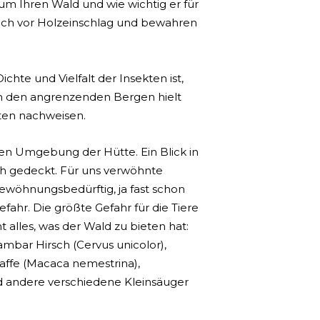
um Ihren Wald und wie wichtig er für
eich vor Holzeinschlag und bewahren
hte und Vielfalt der Insekten ist,
in den angrenzenden Bergen hielt
rten nachweisen.
ren Umgebung der Hütte. Ein Blick in
sch gedeckt. Für uns verwöhnte
 gewöhnungsbedürftig, ja fast schon
fahr. Die größte Gefahr für die Tiere
 alles, was der Wald zu bieten hat:
ambar Hirsch (Cervus unicolor),
saffe (Macaca nemestrina),
nd andere verschiedene Kleinsäuger