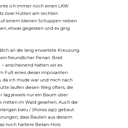
önnte ich immer noch einen LKW
hts zwei Hütten am rechten
. Auf einem kleinen Schuppen neben
assen, etwas gegessen und es ging
ich an die lang erwartete Kreuzung.
ein freundlicher Penan. Breit
) – anscheinend hatten wir es
 am Fuß eines dieser imposanten
 an, da ich müde war und mich nach
tte laufen diesen Weg öfters, die
r lag jeweils nur ein Baum über
te mitten im Wald gesehen. Auch die
elangan batu /
Shorea ssp.
) gebaut.
chnungen, dass Bauten aus diesem
as noch härtere Belian-Holz