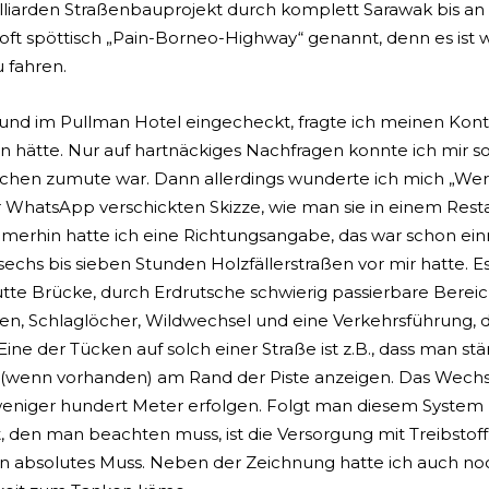
lliarden Straßenbauprojekt durch komplett Sarawak bis an
oft spöttisch „Pain-Borneo-Highway“ genannt, denn es ist w
u fahren.
und im Pullman Hotel eingecheckt, fragte ich meinen Ko
n hätte. Nur auf hartnäckiges Nachfragen konnte ich mir s
achen zumute war. Dann allerdings wunderte ich mich „Werd
hatsApp verschickten Skizze, wie man sie in einem Restaur
erhin hatte ich eine Richtungsangabe, das war schon einma
echs bis sieben Stunden Holzfällerstraßen vor mir hatte. E
te Brücke, durch Erdrutsche schwierig passierbare Bereiche
n, Schlaglöcher, Wildwechsel und eine Verkehrsführung, di
Eine der Tücken auf solch einer Straße ist z.B., dass man s
er (wenn vorhanden) am Rand der Piste anzeigen. Das Wechs
eniger hundert Meter erfolgen. Folgt man diesem System ni
, den man beachten muss, ist die Versorgung mit Treibstoff.
in absolutes Muss. Neben der Zeichnung hatte ich auch noc