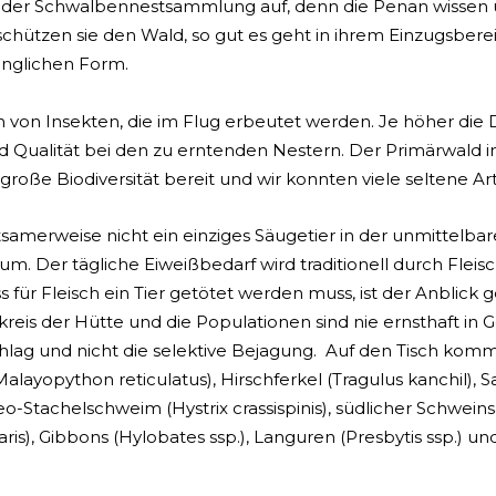
Art der Schwalbennestsammlung auf, denn die Penan wissen 
schützen sie den Wald, so gut es geht in ihrem Einzugsber
ünglichen Form.
 von Insekten, die im Flug erbeutet werden. Je höher die Dic
nd Qualität bei den zu erntenden Nestern. Der Primärwald 
große Biodiversität bereit und wir konnten viele seltene A
tsamerweise nicht ein einziges Säugetier in der unmittelba
m. Der tägliche Eiweißbedarf wird traditionell durch Flei
s für Fleisch ein Tier getötet werden muss, ist der Anblick
is der Hütte und die Populationen sind nie ernsthaft in Ge
chlag und nicht die selektive Bejagung. Auf den Tisch kommt
alayopython reticulatus), Hirschferkel (Tragulus kanchil), S
o-Stachelschweim (Hystrix crassispinis), südlicher Schwein
s), Gibbons (Hylobates ssp.), Languren (Presbytis ssp.) u