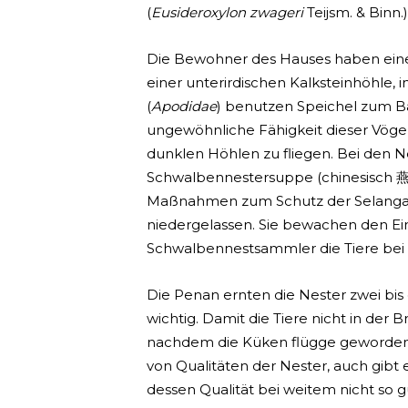
(
Eusideroxylon zwageri
Teijsm. & Binn.
Die Bewohner des Hauses haben eine l
einer unterirdischen Kalksteinhöhle,
(
Apodidae
) benutzen Speichel zum Ba
ungewöhnliche Fähigkeit dieser Vögel 
dunklen Höhlen zu fliegen. Bei den N
Schwalbennestersuppe (chinesisch 燕窩
Maßnahmen zum Schutz der Selangane
niedergelassen. Sie bewachen den Ei
Schwalbennestsammler die Tiere bei 
Die Penan ernten die Nester zwei bis
wichtig. Damit die Tiere nicht in de
nachdem die Küken flügge geworden s
von Qualitäten der Nester, auch gibt
dessen Qualität bei weitem nicht so g