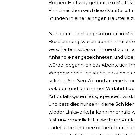
Borneo-Highway gebaut, ein Multi-Mi
Einheimischen wird diese Straße sehr 
Stunden in einer einzigen Baustelle z
Nun denn… heil angekommen in Miri 
Bezeichnung, wo ich denn hinzufahre
verschaffen, sodass mir zuerst zum L
Anhand einer gezeichneten und über W
würde, begann ich das Abenteuer. Imm
Wegbeschreibung stand, dass ich ca. s
solchen Straßen: Ab und an eine kaput
beladen sind und immer Vorfahrt habe
Art Zufallssystem ausgependelt wird. 
und dass dies nur sehr kleine Schild
wieder Linksverkehr kann innerhalb w
fast unvermeidlich. Ein weiterer Punkt
Ladefläche sind bei solchen Touren e