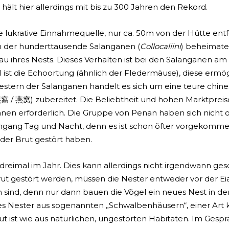
) hält hier allerdings mit bis zu 300 Jahren den Rekord.
ukrative Einnahmequelle, nur ca. 50m von der Hütte entfe
 in der hunderttausende Salanganen (
Collocaliini
) beheimatet
u ihres Nests. Dieses Verhalten ist bei den Salanganen am 
ist die Echoortung (ähnlich der Fledermäuse), diese ermögl
estern der Salanganen handelt es sich um eine teure chines
 / 燕窝) zubereitet. Die Beliebtheit und hohen Marktpreis
n erforderlich. Die Gruppe von Penan haben sich nicht
ngang Tag und Nacht, denn es ist schon öfter vorgekommen
der Brut gestört haben.
 dreimal im Jahr. Dies kann allerdings nicht irgendwann ge
r Brut gestört werden, müssen die Nester entweder vor der 
ind, denn nur dann bauen die Vögel ein neues Nest in de
 es Nester aus sogenannten „Schwalbenhäusern“, einer Art
ut ist wie aus natürlichen, ungestörten Habitaten. Im Gespr