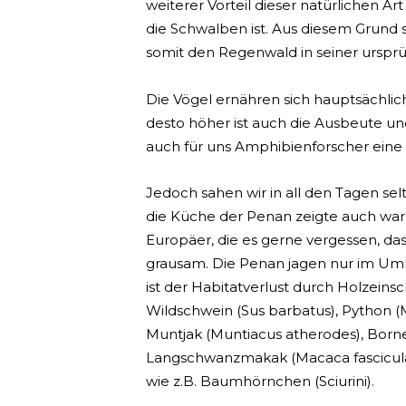
weiterer Vorteil dieser natürlichen 
die Schwalben ist. Aus diesem Grund 
somit den Regenwald in seiner urspr
Die Vögel ernähren sich hauptsächlich
desto höher ist auch die Ausbeute u
auch für uns Amphibienforscher eine 
Jedoch sahen wir in all den Tagen sel
die Küche der Penan zeigte auch waru
Europäer, die es gerne vergessen, das
grausam. Die Penan jagen nur im Umkre
ist der Habitatverlust durch Holzeins
Wildschwein (Sus barbatus), Python (M
Muntjak (Muntiacus atherodes), Borne
Langschwanzmakak (Macaca fasciculari
wie z.B. Baumhörnchen (Sciurini).