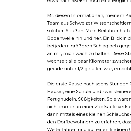
etwa nach 350km noch eine Möglich
Mit diesen Informationen, meinem K
Team aus Schweizer Wissenschaftler
solchen Straßen. Mein Beifahrer hatt
Bodenwelle hin und her. Ein Blick in
bei jedem größeren Schlagloch gegen
an mir, mich wach zu halten. Diese St
wechselt alle paar Kilometer zwische
gerade unter 1/2 gefallen war, erreic
Die erste Pause nach sechs Stunden Of
Häuser, eine Schule und zwei kleinere
Fertignudeln, Süßigkeiten, Spielwaren
nicht immer an einer Zapfsäule verka
dann mittels eines kleinen Schlauchs 
den Dorfbewohnern zu erfahren, dass 
Weiterfahren und auf einen findigen 