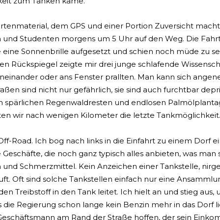
keit zum Tanken käme.
artenmaterial, dem GPS und einer Portion Zuversicht mac
n und Studenten morgens um 5 Uhr auf den Weg. Die Fahrt
e eine Sonnenbrille aufgesetzt und schien noch müde zu sei
 den Rückspiegel zeigte mir drei junge schlafende Wissensc
einander oder ans Fenster prallten. Man kann sich angene
raßen sind nicht nur gefährlich, sie sind auch furchtbar dep
n spärlichen Regenwaldresten und endlosen Palmölplantage
hten wir nach wenigen Kilometer die letzte Tankmöglichkeit.
f-Road. Ich bog nach links in die Einfahrt zu einem Dorf ei
 Geschäfte, die noch ganz typisch alles anbieten, was man
 und Schmerzmittel. Kein Anzeichen einer Tankstelle, nirge
uft. Oft sind solche Tankstellen einfach nur eine Ansamml
den Treibstoff in den Tank leitet. Ich hielt an und stieg a
die Regierung schon lange kein Benzin mehr in das Dorf li
Geschäftsmann am Rand der Straße hoffen, der sein Einkomm