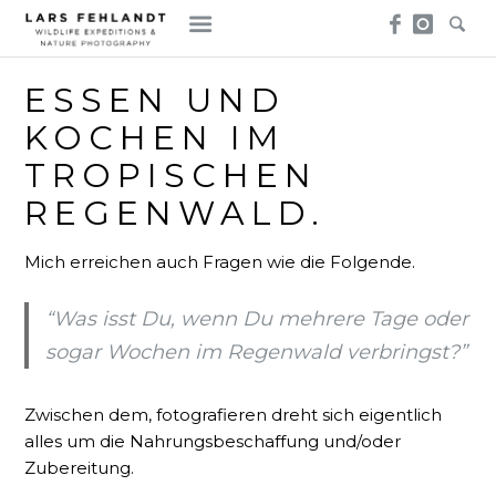
Skip
Skip
to
to
content
content
ESSEN UND
KOCHEN IM
TROPISCHEN
REGENWALD.
Mich erreichen auch Fragen wie die Folgende.
“Was isst Du, wenn Du mehrere Tage oder
sogar Wochen im Regenwald verbringst?”
Zwischen dem, fotografieren dreht sich eigentlich
alles um die Nahrungsbeschaffung und/oder
Zubereitung.