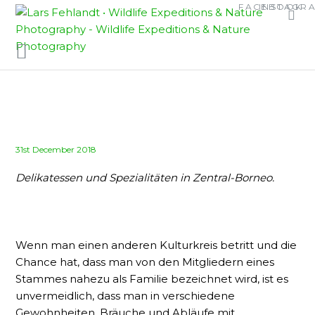
Skip
Skip
FACEBOOK
INSTAGR
to
to
content
content
Posted
31st December 2018
on
Delikatessen und Spezialitäten in Zentral-Borneo.
Wenn man einen anderen Kulturkreis betritt und die
Chance hat, dass man von den Mitgliedern eines
Stammes nahezu als Familie bezeichnet wird, ist es
unvermeidlich, dass man in verschiedene
Gewohnheiten, Bräuche und Abläufe mit