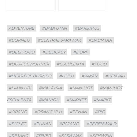
Categories
Tags
ADVENTURE
#BABI UTAN
#BARBATUS
#BORNEO
#CENTRAL SARAWAK
#DAUN UBI
#DELI FOOD
#DELICACY
#DORF
#DORFBEWOHNER
#ESCULENTA
#FOOD
#HEART OF BORNEO
#HULU
#KAYAN
#KENYAH
#LAUN UBI
#MALAYSIA
#MANIHOT
#MANIHOT
ESCULENTA
#MANIOK
#MARKET
#MARKT
#ORANG
#ORANG ULU
#PENAN
#PIG
#PIGLET
#PUNAN
#RAJANG
#REGENWALD
#REJANG
#RIVER
#SARAWAK
#SCHWEIN