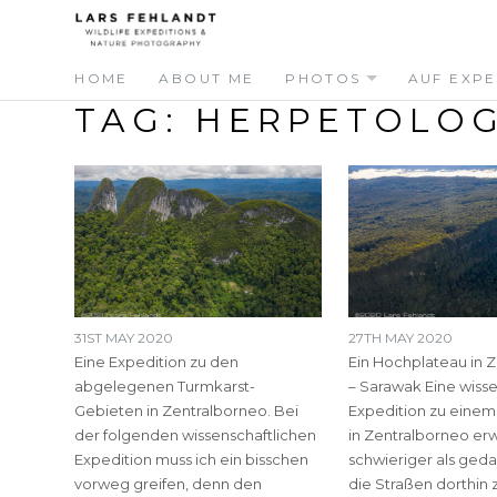
Skip
Skip
to
to
content
content
HOME
ABOUT ME
PHOTOS
AUF EXPE
TAG:
HERPETOLOG
31ST MAY 2020
27TH MAY 2020
Eine Expedition zu den
Ein Hochplateau in 
abgelegenen Turmkarst-
– Sarawak Eine wisse
Gebieten in Zentralborneo. Bei
Expedition zu eine
der folgenden wissenschaftlichen
in Zentralborneo erw
Expedition muss ich ein bisschen
schwieriger als ged
vorweg greifen, denn den
die Straßen dorthin 