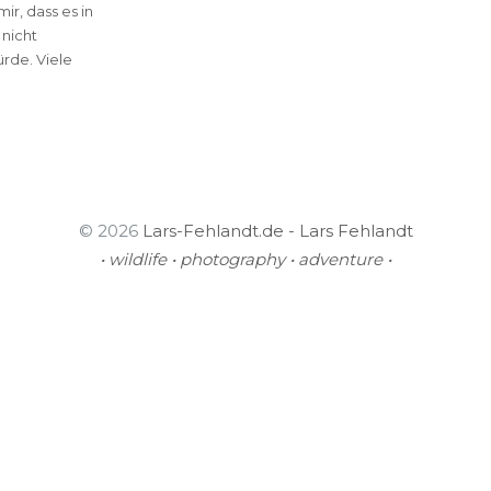
r, dass es in
nicht
rde. Viele
© 2026
Lars-Fehlandt.de - Lars Fehlandt
• wildlife • photography • adventure •