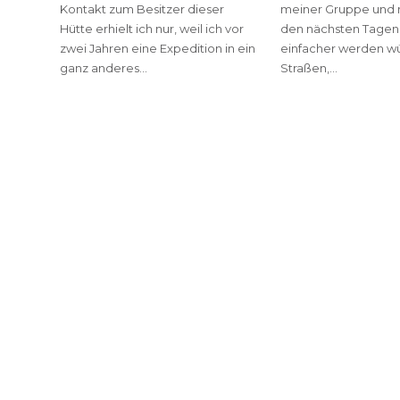
Kontakt zum Besitzer dieser
meiner Gruppe und mi
Hütte erhielt ich nur, weil ich vor
den nächsten Tagen 
zwei Jahren eine Expedition in ein
einfacher werden wü
ganz anderes…
Straßen,…