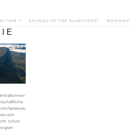
DITION
SOUNDS OF THE RAINFOREST
BOOKING
IE
Zentralborneo
nschaftliche
m Hochplateau
ies sich
acht. Schon
zeigten