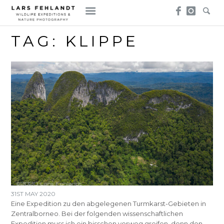
Skip
Skip
to
to
content
content
TAG:
KLIPPE
31ST MAY 2020
Eine Expedition zu den abgelegenen Turmkarst-Gebieten in
Zentralborneo. Bei der folgenden wissenschaftlichen
Expedition muss ich ein bisschen vorweg greifen, denn den