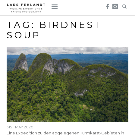
Skip
Skip
to
to
content
content
TAG:
BIRDNEST
SOUP
31ST MAY 2020
Eine Expedition zu den abgelegenen Turmkarst-Gebieten in