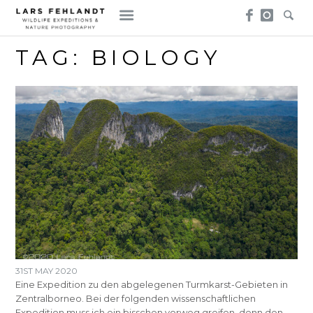
Skip
Skip
to
to
content
content
TAG:
BIOLOGY
31ST MAY 2020
Eine Expedition zu den abgelegenen Turmkarst-Gebieten in
Zentralborneo. Bei der folgenden wissenschaftlichen
Expedition muss ich ein bisschen vorweg greifen, denn den