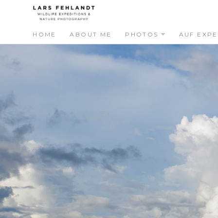
Skip
Skip
to
to
content
content
HOME
ABOUT ME
PHOTOS
AUF EXPE