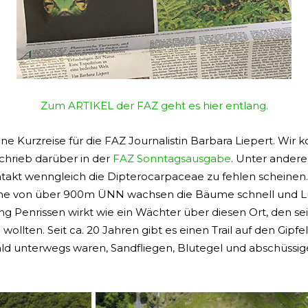
Zum ARTIKEL der FAZ geht es hier entlang.
ne Kurzreise für die FAZ Journalistin Barbara Liepert. Wir
chrieb darüber in der
FAZ Sonntagsausgabe
. Unter andere
v intakt wenngleich die Dipterocarpaceae zu fehlen scheinen
he von über 900m ÜNN wachsen die Bäume schnell und Lü
g Penrissen wirkt wie ein Wächter über diesen Ort, den se
llten. Seit ca. 20 Jahren gibt es einen Trail auf den Gipfel
ald unterwegs waren, Sandfliegen, Blutegel und abschüss