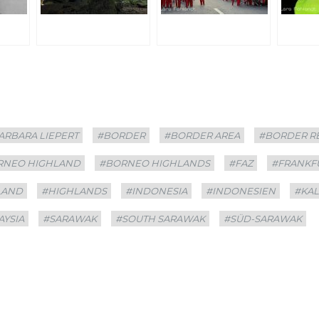
s
ARBARA LIEPERT
#BORDER
#BORDER AREA
#BORDER R
RNEO HIGHLAND
#BORNEO HIGHLANDS
#FAZ
#FRANKF
LAND
#HIGHLANDS
#INDONESIA
#INDONESIEN
#KA
AYSIA
#SARAWAK
#SOUTH SARAWAK
#SÜD-SARAWAK