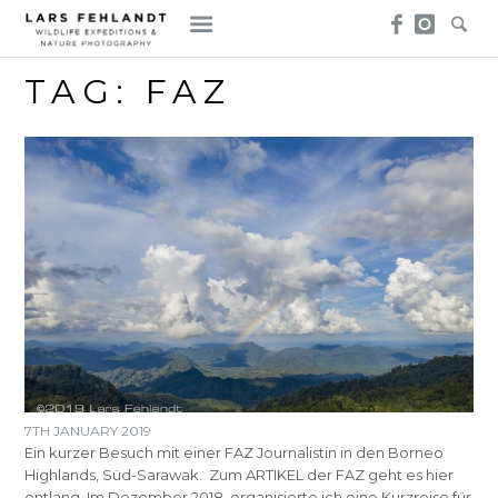
Skip
Skip
to
to
content
content
TAG:
FAZ
7TH JANUARY 2019
Ein kurzer Besuch mit einer FAZ Journalistin in den Borneo
Highlands, Süd-Sarawak. Zum ARTIKEL der FAZ geht es hier
entlang. Im Dezember 2018, organisierte ich eine Kurzreise für