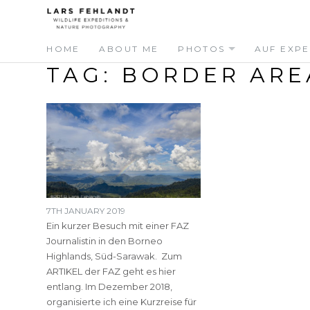
Skip
Skip
to
to
content
content
HOME
ABOUT ME
PHOTOS
AUF EXPE
TAG:
BORDER ARE
7TH JANUARY 2019
Ein kurzer Besuch mit einer FAZ
Journalistin in den Borneo
Highlands, Süd-Sarawak. Zum
ARTIKEL der FAZ geht es hier
entlang. Im Dezember 2018,
organisierte ich eine Kurzreise für