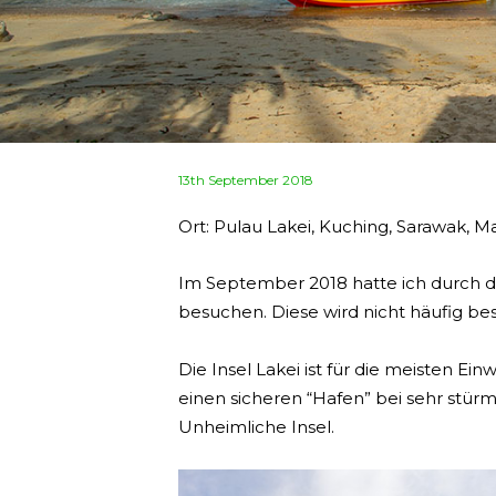
Posted
13th September 2018
on
Ort: Pulau Lakei, Kuching, Sarawak, Ma
Im September 2018 hatte ich durch d
besuchen. Diese wird nicht häufig be
Die Insel Lakei ist für die meisten E
einen sicheren “Hafen” bei sehr stür
Unheimliche Insel.