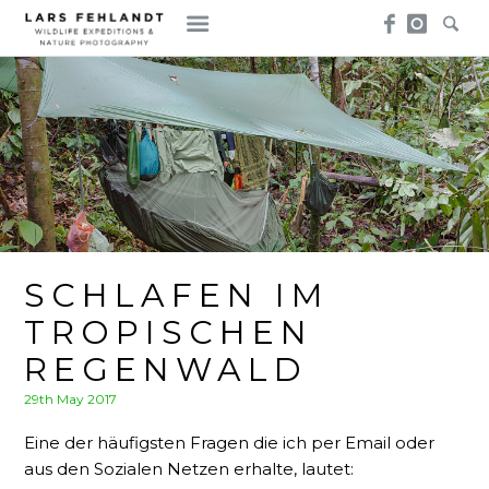
Skip
Skip
to
to
content
content
SCHLAFEN IM
TROPISCHEN
REGENWALD
Posted
29th May 2017
on
Eine der häufigsten Fragen die ich per Email oder
aus den Sozialen Netzen erhalte, lautet: