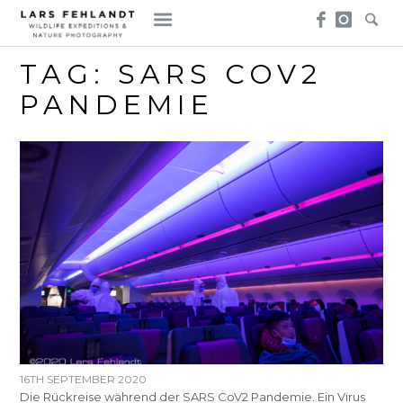
Skip
Skip
to
to
content
content
TAG:
SARS COV2
PANDEMIE
16TH SEPTEMBER 2020
Die Rückreise während der SARS CoV2 Pandemie. Ein Virus