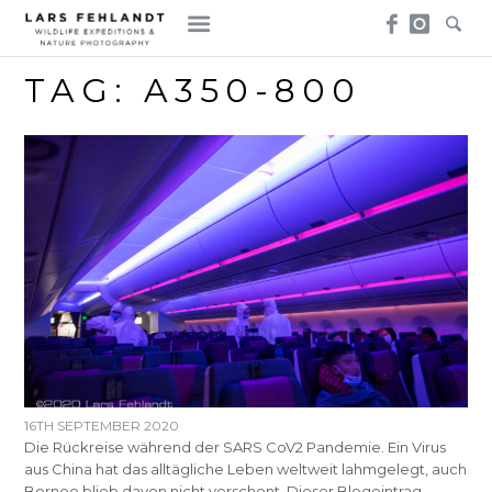
Skip
Skip
to
to
content
content
TAG:
A350-800
16TH SEPTEMBER 2020
Die Rückreise während der SARS CoV2 Pandemie. Ein Virus
aus China hat das alltägliche Leben weltweit lahmgelegt, auch
Borneo blieb davon nicht verschont. Dieser Blogeintrag