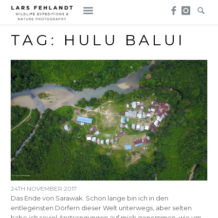
Skip
Skip
to
to
content
content
TAG:
HULU BALUI
24TH NOVEMBER 2017
Das Ende von Sarawak. Schon lange bin ich in den
entlegensten Dörfern dieser Welt unterwegs, aber selten
habe ich soviel Anstrengungen auf mich genommen, wie um